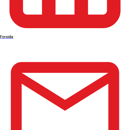
Kontakt os
Skovbrynet 3
Forside
4773 Stensved
CVR: 59581511
EAN: 5790002584817
55 38 63 28
info@pribo.dk
Ydelser
Døre og vinduer
Tagrenovering
Nyt tag
Nybyg