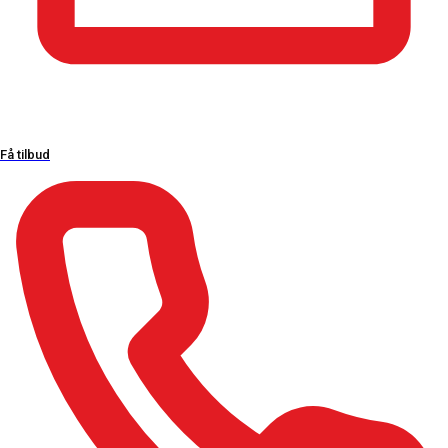
Malerarbejde
Relaterede links
kbfritidshuse.dk
Privatlivspolitik
Få tilbud
Salgs- & leveringsbetingelser
Åbningstider
Mandag – Fredag:
06:00 – 17:00
Lørdag – Søndag:
Lukket