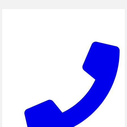
Fortsæt
til
indhold
Gratis tagtjek?