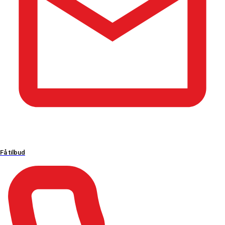
Ydelser
Døre og vinduer
Tagrenovering
Nyt tag
Nybyg
Malerarbejde
Relaterede links
kbfritidshuse.dk
Privatlivspolitik
Få tilbud
Salgs- & leveringsbetingelser
Åbningstider
Mandag – Fredag:
06:00 – 17:00