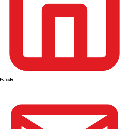
Kontakt os
Skovbrynet 3
4773 Stensved
Forside
CVR: 59581511
EAN: 5790002584817
55 38 63 28
info@pribo.dk